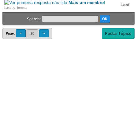
Mais um membro!
Last
Last by: fcrosa
Search:
Postar Tópico
Page:
«
20
»