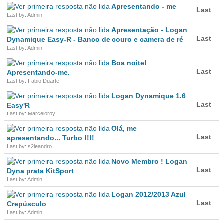
Apresentando - me
Last
Last by: Admin
Apresentação - Logan
Last
Dynamique Easy-R - Banco de couro e camera de ré
Last by: Admin
Boa noite!
Last
Apresentando-me.
Last by: Fabio Duarte
Logan Dynamique 1.6
Last
Easy'R
Last by: Marceloroy
Olá, me
Last
apresentando... Turbo !!!!
Last by: s2leandro
Novo Membro ! Logan
Last
Dyna prata KitSport
Last by: Admin
Logan 2012/2013 Azul
Last
Crepúsculo
Last by: Admin