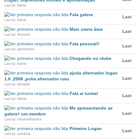
Logan. Impressões iniciais e apresentação
Last by: Admin
Fala galera
Last
Last by: Admin
Mais umna área
Last
Last by: Bruno42
Fala pessoal!!
Last
Last by: gambizinho
Chegando no clube
Last
Last by: Admin
ajuda alternador logan
Last
1.6 ,2008 ,polia alternador caiu
Last by: jdonadel
Fala ai turma!
Last
Last by: Admin
Me apresentando ae
Last
galera+ um membro
Last by: eduardofdasilva
Primeiro Logan
Last
Last by: araribóia