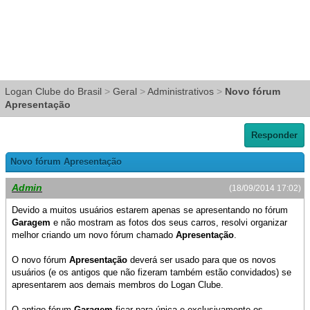
Logan Clube do Brasil
>
Geral
>
Administrativos
>
Novo fórum
Apresentação
Responder
Novo fórum Apresentação
Admin
(18/09/2014 17:02)
Devido a muitos usuários estarem apenas se apresentando no fórum
Garagem
e não mostram as fotos dos seus carros, resolvi organizar
melhor criando um novo fórum chamado
Apresentação
.
O novo fórum
Apresentação
deverá ser usado para que os novos
usuários (e os antigos que não fizeram também estão convidados) se
apresentarem aos demais membros do Logan Clube.
O antigo fórum
Garagem
ficar para única e exclusivamente os