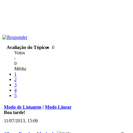
Avaliação do Tópico:
0
Votos
-
0
Média
1
2
3
4
5
Modo de Listagem
|
Modo Linear
Boa tarde!
11/07/2013, 15:06