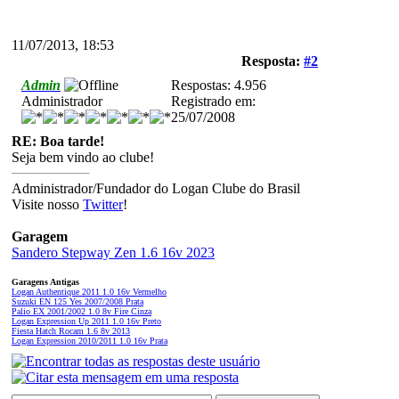
11/07/2013, 18:53
Resposta:
#2
Admin
Respostas: 4.956
Administrador
Registrado em:
25/07/2008
RE: Boa tarde!
Seja bem vindo ao clube!
Administrador/Fundador do Logan Clube do Brasil
Visite nosso
Twitter
!
Garagem
Sandero Stepway Zen 1.6 16v 2023
Garagens Antigas
Logan Authentique 2011 1.0 16v Vermelho
Suzuki EN 125 Yes 2007/2008 Prata
Palio EX 2001/2002 1.0 8v Fire Cinza
Logan Expression Up 2011 1.0 16v Preto
Fiesta Hatch Rocam 1.6 8v 2013
Logan Expression 2010/2011 1.0 16v Prata