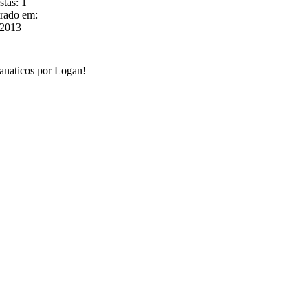
tas: 1
trado em:
/2013
fanaticos por Logan!