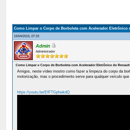
2 Votos - 5 Média
1
2
3
4
5
Como Limpar o Corpo de Borboleta com Acelerador Eletrônico 
15/04/2015, 07:33
Admin
Administrador
Como Limpar o Corpo de Borboleta com Acelerador Eletrônico do Renaul
Amigos, neste vídeo mostro como fazer a limpeza do corpo da bo
motorização, mas o procedimento serve para qualquer veículo que u
https://youtu.be/EfFTGphwkdQ