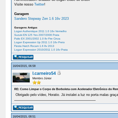
Visite nosso
Twitter
!
Garagem
Sandero Stepway Zen 1.6 16v 2023
Garagens Antigas
Logan Authentique 2011 1.0 16v Vermelho
Suzuki EN 125 Yes 2007/2008 Prata
Palio EX 2001/2002 1.0 8v Fire Cinza
Logan Expression Up 2011 1.0 16v Preto
Fiesta Hatch Rocam 1.6 8v 2013
Logan Expression 2010/2011 1.0 16v Prata
16/04/2015, 06:58
l.carneiro54
Membro Júnior
RE: Como Limpar o Corpo de Borboleta com Acelerador Eletrônico do Re
Obrigado pelo vídeo, Horatio. Já instalei a luz no porta malas gra
16/04/2015, 08:51