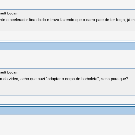
nault Logan
te o acelerador fica doido e trava fazendo que o carro pare de ter força, já
nault Logan
 do video, acho que ouvi "adaptar o corpo de borboleta", seria para que?